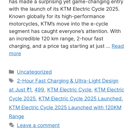
has made a surprising yet game-changing entry
with the launch of its KTM Electric Cycle 2025.
Known globally for its high-performance
motorcycles, KTM’s move into the e-cycle
segment has caught everyone’s attention. With
an incredible 120 km range, 2-hour fast
charging, and a price tag starting at just …
Read
more
Categories
Uncategorized
Tags
2-Hour Fast Charging & Ultra-Light Design
at Just ₹1
,
499
,
KTM Electric Cycle
,
KTM Electric
Cycle 2025
,
KTM Electric Cycle 2025 Launched
,
KTM Electric Cycle 2025 Launched with 120KM
Range
Leave a comment