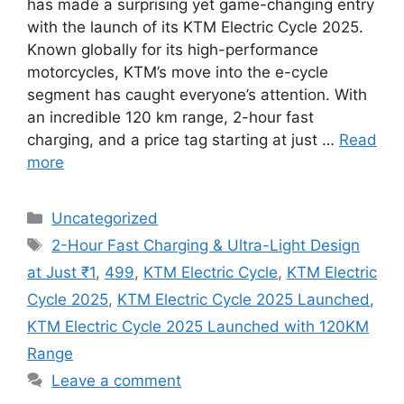
has made a surprising yet game-changing entry
with the launch of its KTM Electric Cycle 2025.
Known globally for its high-performance
motorcycles, KTM’s move into the e-cycle
segment has caught everyone’s attention. With
an incredible 120 km range, 2-hour fast
charging, and a price tag starting at just …
Read
more
Categories
Uncategorized
Tags
2-Hour Fast Charging & Ultra-Light Design
at Just ₹1
,
499
,
KTM Electric Cycle
,
KTM Electric
Cycle 2025
,
KTM Electric Cycle 2025 Launched
,
KTM Electric Cycle 2025 Launched with 120KM
Range
Leave a comment