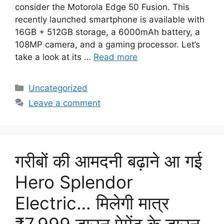
consider the Motorola Edge 50 Fusion. This
recently launched smartphone is available with
16GB + 512GB storage, a 6000mAh battery, a
108MP camera, and a gaming processor. Let’s
take a look at its …
Read more
Categories
Uncategorized
Leave a comment
गरीबों की आमदनी बढ़ाने आ गई
Hero Splendor
Electric… मिलेगी मात्र
₹7,999 डाउन पेमेंट के डाउन