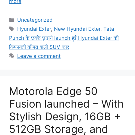
more
Categories
Uncategorized
Tags
Hyundai Exter
,
New Hyundai Exter
,
Tata
Punch के छक्के छुड़ाने launch हुई Hyundai Exter की
किफायती कीमत वाली SUV कार
Leave a comment
Motorola Edge 50
Fusion launched – With
Stylish Design, 16GB +
512GB Storage, and