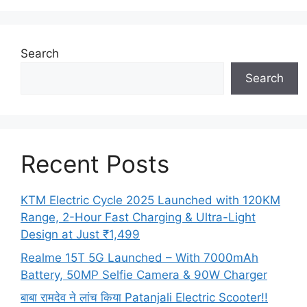
Search
Search
Recent Posts
KTM Electric Cycle 2025 Launched with 120KM
Range, 2-Hour Fast Charging & Ultra-Light
Design at Just ₹1,499
Realme 15T 5G Launched – With 7000mAh
Battery, 50MP Selfie Camera & 90W Charger
बाबा रामदेव ने लांच किया Patanjali Electric Scooter!!